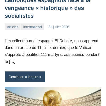
catholiques espagnols face à la
vengeance « historique » des
socialistes
Articles
International
21 juillet 2026
la
Aucun
Rédaction
commentaire
L’excellent journal espagnol El Debate, nous apprend
dans un article du 11 juillet dernier, que le Vatican
s’apprête à béatifier 111 martyrs, assassinés pendant
la […]
Continuer la lecture