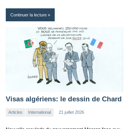
Continuer la lecture
Visas algériens: le dessin de Chard
Articles
International
21 juillet 2026
la
Aucun
Rédaction
commentaire