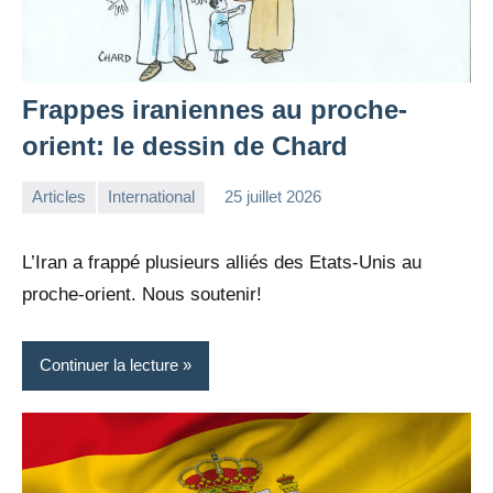
Frappes iraniennes au proche-
orient: le dessin de Chard
Articles
International
25 juillet 2026
la
Aucun
Rédaction
commentaire
L’Iran a frappé plusieurs alliés des Etats-Unis au
proche-orient. Nous soutenir!
Continuer la lecture