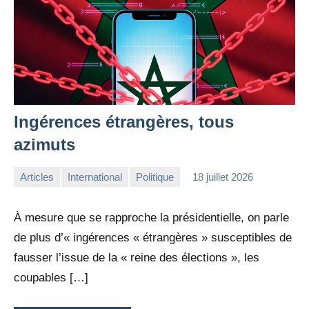
Ingérences étrangères, tous
azimuts
Articles
International
Politique
18 juillet 2026
la
Aucun
Rédaction
commentaire
À mesure que se rapproche la présidentielle, on parle
de plus d’« ingérences « étrangères » susceptibles de
fausser l’issue de la « reine des élections », les
coupables […]