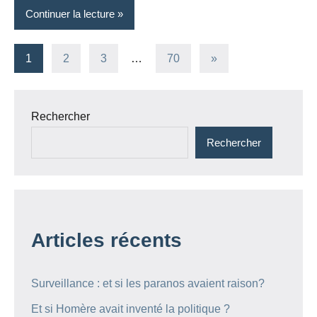
Continuer la lecture
Pagination
Articles
1
2
3
…
70
»
suivants
des
publications
Rechercher
Rechercher
Articles récents
Surveillance : et si les paranos avaient raison?
Et si Homère avait inventé la politique ?