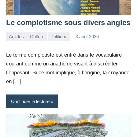
Le complotisme sous divers angles
Articles
Culture
Politique
3 août 2026
la
Aucun
Rédaction
commentaire
Le terme complotiste est entré dans le vocabulaire
courant comme un anathème visant à discréditer
l’opposant. Si ce mot implique, à l’origine, la croyance
en […]
Continuer la lecture