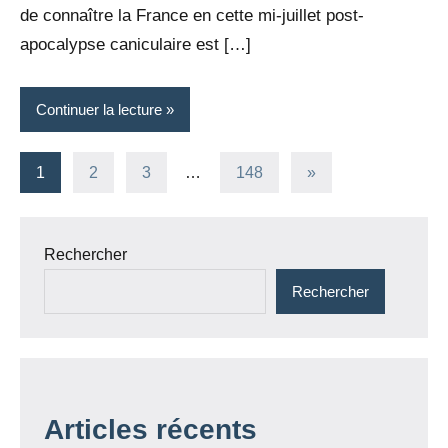
de connaître la France en cette mi-juillet post-
apocalypse caniculaire est […]
Continuer la lecture
Pagination
Articles
1
2
3
…
148
»
suivants
des
publications
Rechercher
Rechercher
Articles récents