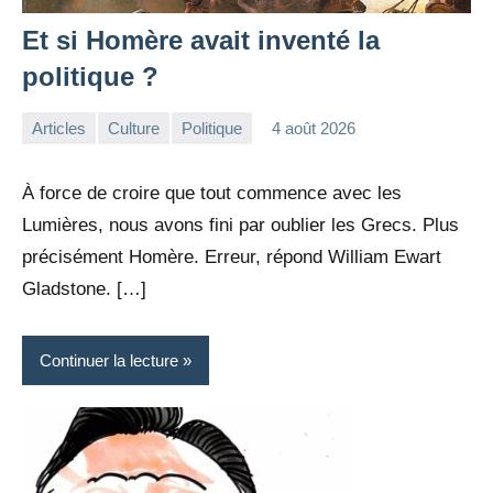
Et si Homère avait inventé la
politique ?
Articles
Culture
Politique
4 août 2026
la
Aucun
Rédaction
commentaire
À force de croire que tout commence avec les
Lumières, nous avons fini par oublier les Grecs. Plus
précisément Homère. Erreur, répond William Ewart
Gladstone. […]
Continuer la lecture