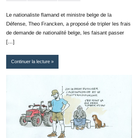
la
Aucun
Rédaction
commentaire
Le nationaliste flamand et ministre belge de la
Défense, Theo Francken, a proposé de tripler les frais
de demande de nationalité belge, les faisant passer
[…]
Continuer la lecture