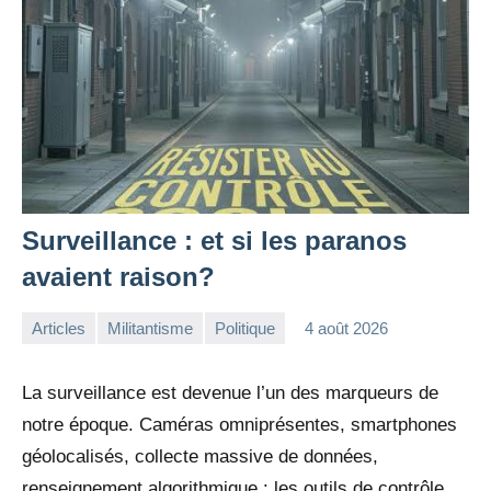
Surveillance : et si les paranos
avaient raison?
Articles
Militantisme
Politique
4 août 2026
la
Aucun
Rédaction
commentaire
La surveillance est devenue l’un des marqueurs de
notre époque. Caméras omniprésentes, smartphones
géolocalisés, collecte massive de données,
renseignement algorithmique : les outils de contrôle