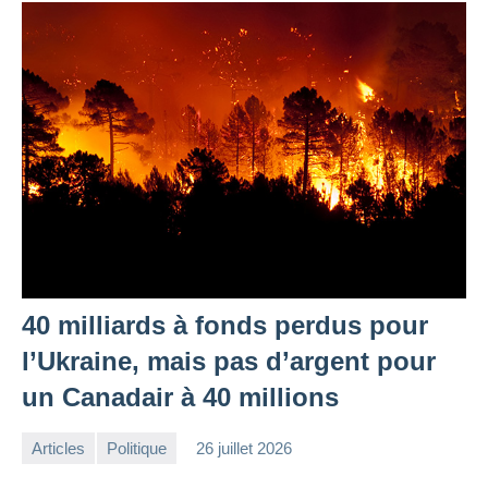
40 milliards à fonds perdus pour
l’Ukraine, mais pas d’argent pour
un Canadair à 40 millions
Articles
Politique
26 juillet 2026
la
Aucun