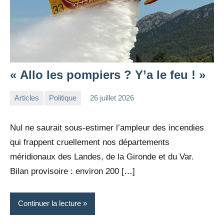
« Allo les pompiers ? Y’a le feu ! »
Articles
Politique
26 juillet 2026
la
Aucun
Rédaction
commentaire
Nul ne saurait sous-estimer l’ampleur des incendies
qui frappent cruellement nos départements
méridionaux des Landes, de la Gironde et du Var.
Bilan provisoire : environ 200 […]
Continuer la lecture