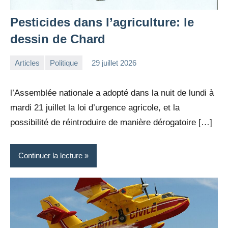
Pesticides dans l’agriculture: le
dessin de Chard
Articles
Politique
29 juillet 2026
la
Aucun
Rédaction
commentaire
l’Assemblée nationale a adopté dans la nuit de lundi à
mardi 21 juillet la loi d’urgence agricole, et la
possibilité de réintroduire de manière dérogatoire […]
Continuer la lecture