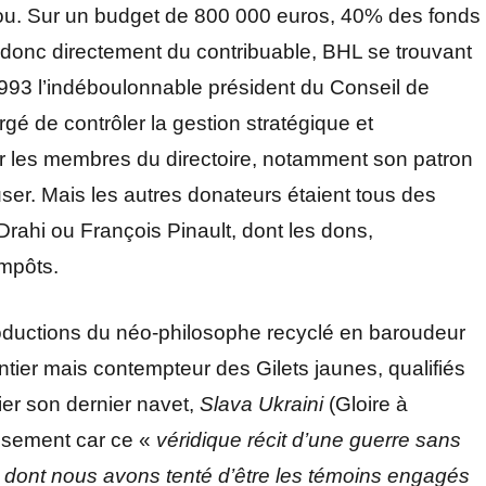
 sou. Sur un budget de 800 000 euros, 40% des fonds
 donc directement du contribuable, BHL se trouvant
993 l’indéboulonnable président du Conseil de
gé de contrôler la gestion stratégique et
les membres du directoire, notamment son patron
fuser. Mais les autres donateurs étaient tous des
k Drahi ou François Pinault, dont les dons,
impôts.
roductions du néo-philosophe recyclé en baroudeur
ier mais contempteur des Gilets jaunes, qualifiés
ier son dernier navet,
Slava Ukraini
(Gloire à
issement car ce «
véridique récit d’une guerre sans
et dont nous avons tenté d’être les témoins engagés