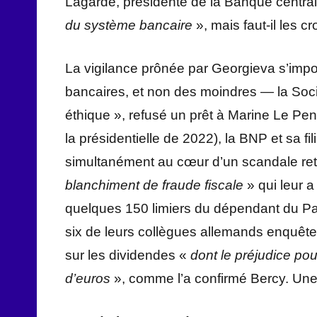
Lagarde, présidente de la Banque centr
du système bancaire
», mais faut-il les cr
La vigilance prônée par Georgieva s’impo
bancaires, et non des moindres — la Socié
éthique », refusé un prêt à Marine Le P
la présidentielle de 2022), la BNP et sa f
simultanément au cœur d’un scandale ret
blanchiment de fraude fiscale
» qui leur a
quelques 150 limiers du dépendant du Parq
six de leurs collègues allemands enquête
sur les dividendes «
dont le préjudice pour
d’euros
», comme l’a confirmé Bercy. Une 