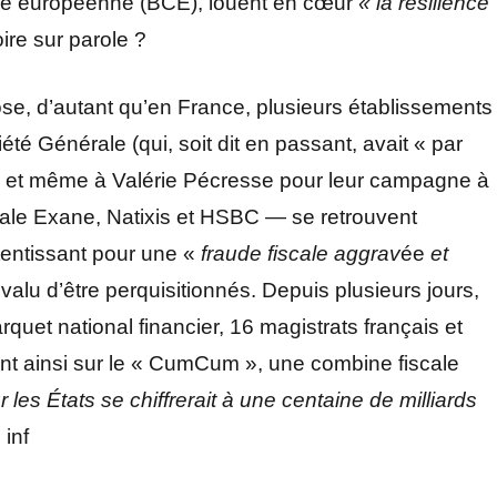
ale européenne (BCE), louent en cœur
« la résilience
oire sur parole ?
se, d’autant qu’en France, plusieurs établissements
té Générale (qui, soit dit en passant, avait « par
en et même à Valérie Pécresse pour leur campagne à
iliale Exane, Natixis et HSBC — se retrouvent
entissant pour une «
fraude fiscale aggrav
ée
et
 valu d’être perquisitionnés. Depuis plusieurs jours,
uet national financier, 16 magistrats français et
nt ainsi sur le « CumCum », une combine fiscale
 les États se chiffrerait à une centaine de milliards
inf