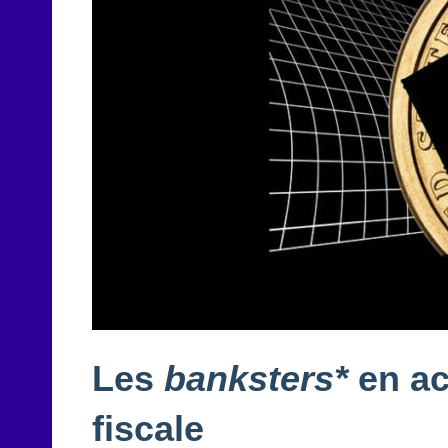
Les
banksters*
en act
fiscale