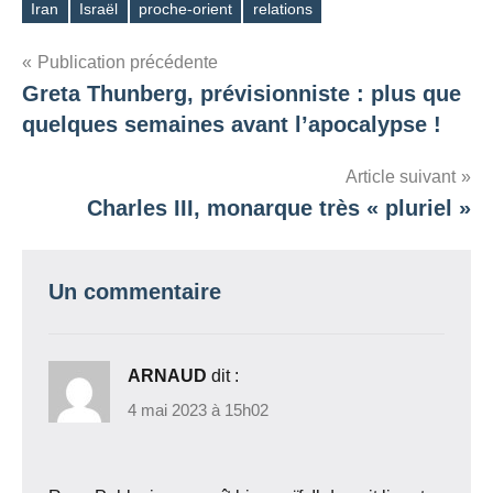
Iran
Israël
proche-orient
relations
Étiquettes
Navigation
Publication précédente
Greta Thunberg, prévisionniste : plus que
de
quelques semaines avant l’apocalypse !
l’article
Article suivant
Charles III, monarque très « pluriel »
Un commentaire
ARNAUD
dit :
4 mai 2023 à 15h02