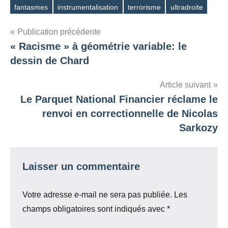
fantasmes
instrumentalisation
terrorisme
ultradroite
Étiquettes
Navigation
Publication précédente
« Racisme » à géométrie variable: le
de
dessin de Chard
l’article
Article suivant
Le Parquet National Financier réclame le
renvoi en correctionnelle de Nicolas
Sarkozy
Laisser un commentaire
Votre adresse e-mail ne sera pas publiée.
Les
champs obligatoires sont indiqués avec
*