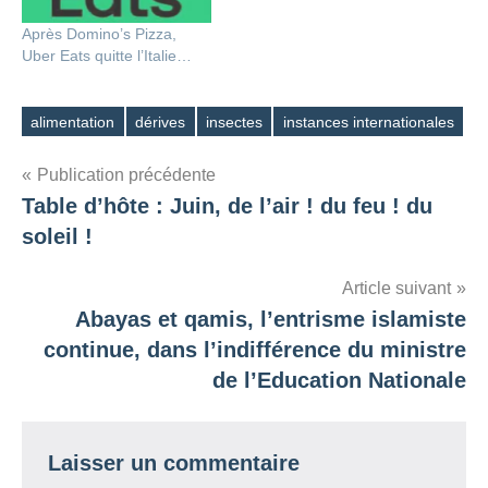
Après Domino’s Pizza,
Uber Eats quitte l’Italie…
alimentation
dérives
insectes
instances internationales
Étiquettes
Navigation
Publication précédente
Table d’hôte : Juin, de l’air ! du feu ! du
de
soleil !
l’article
Article suivant
Abayas et qamis, l’entrisme islamiste
continue, dans l’indifférence du ministre
de l’Education Nationale
Laisser un commentaire