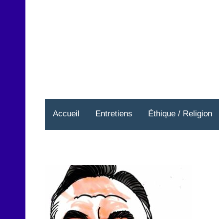
Aller
au
contenu
Accueil
Entretiens
Éthique / Religion