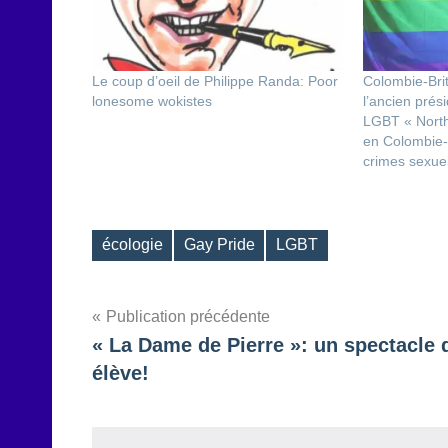
Le coup d’oeil de Philippe Randa: Poor
Colombie-Bri
lonesome wokistes
l’ancien prési
LGBT « North
en Colombie-
crimes sexuel
écologie
Gay Pride
LGBT
Étiquettes
Navigation
Publication précédente
« La Dame de Pierre »: un spectacle 
de
élève!
l’article