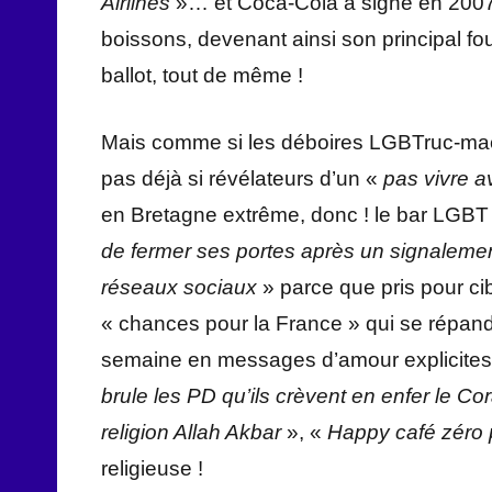
Airlines
»… et Coca-Cola a signé en 2007 
boissons, devenant ainsi son principal f
ballot, tout de même !
Mais comme si les déboires LGBTruc-machi
pas déjà si révélateurs d’un «
pas vivre a
en Bretagne extrême, donc ! le bar LGB
de fermer ses portes après un signalem
réseaux sociaux
» parce que pris pour ci
« chances pour la France » qui se répand
semaine en messages d’amour explicites 
brule les PD qu’ils crèvent en enfer le C
religion Allah Akbar
», «
Happy café zéro 
religieuse !