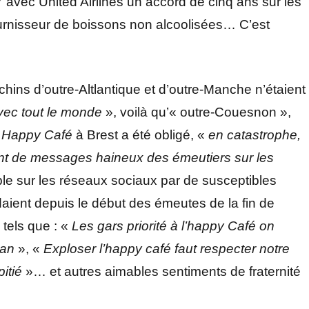
avec United Airlines un accord de cinq ans sur les
ournisseur de boissons non alcoolisées… C’est
ns d’outre-Altlantique et d’outre-Manche n’étaient
vec tout le monde
», voilà qu’« outre-Couesnon »,
T
Happy Café
à Brest a été obligé, «
en catastrophe,
ent de messages haineux des
émeutiers
sur les
ble sur les réseaux sociaux par de susceptibles
aient depuis le début des émeutes de la fin de
tels que : «
Les gars priorité à l’happy Café on
oran
», «
Exploser l’happy café faut respecter notre
pitié
»… et autres aimables sentiments de fraternité