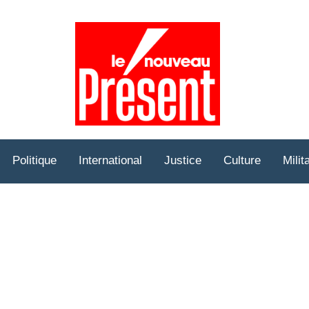
Prése
Hebd
Politique
International
Justice
Culture
Milit