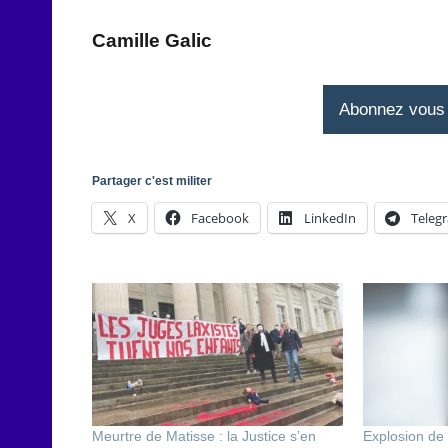
Camille Galic
Abonnez vous à
Partager c'est militer
X
Facebook
LinkedIn
Teleg
Meurtre de Matisse : la Justice s’en
Explosion de l