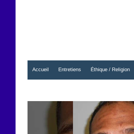
Aller
au
contenu
Accueil
Entretiens
Éthique / Religion