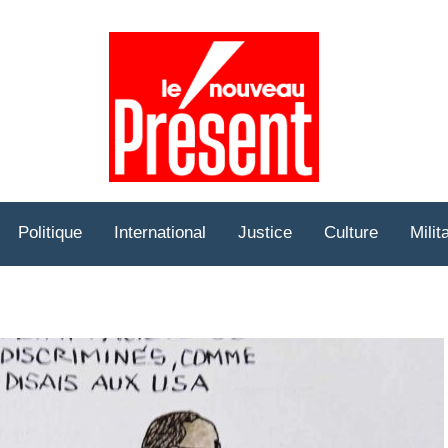
Prése
Hebd
Politique
International
Justice
Culture
Milit