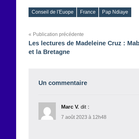
Conseil de l'Euope
France
Pap Ndiaye
Étiquettes
Navigation
Publication précédente
Les lectures de Madeleine Cruz : Mab
de
et la Bretagne
l’article
Un commentaire
Marc V.
dit :
7 août 2023 à 12h48