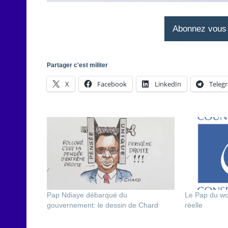
Abonnez vous à
Partager c'est militer
X
Facebook
LinkedIn
Teleg
Pap Ndiaye débarqué du
Le Pap du wo
gouvernement: le dessin de Chard
réelle