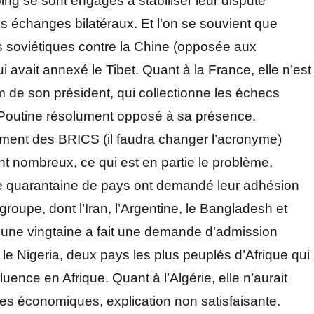
ng se sont engagés à stabiliser leur dispute
es échanges bilatéraux. Et l’on se souvient que
des soviétiques contre la Chine (opposée aux
 avait annexé le Tibet. Quant à la France, elle n’est
e son président, qui collectionne les échecs
r Poutine résolument opposé à sa présence.
ssement des BRICS (il faudra changer l’acronyme)
 nombreux, ce qui est en partie le problème,
 Une quarantaine de pays ont demandé leur adhésion
 groupe, dont l’Iran, l’Argentine, le Bangladesh et
d’une vingtaine a fait une demande d’admission
 et le Nigeria, deux pays les plus peuplés d’Afrique qui
luence en Afrique. Quant à l’Algérie, elle n’aurait
ères économiques, explication non satisfaisante.