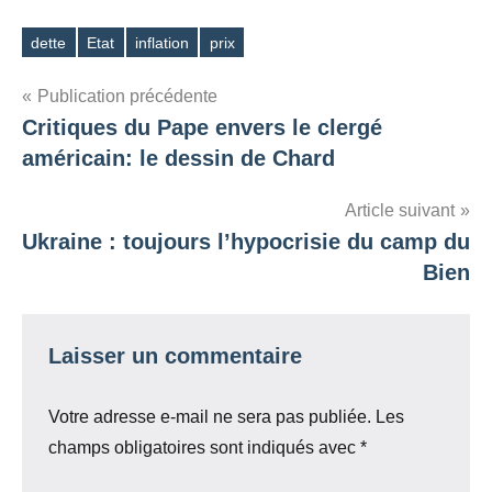
dette
Etat
inflation
prix
Étiquettes
Navigation
Publication précédente
Critiques du Pape envers le clergé
de
américain: le dessin de Chard
l’article
Article suivant
Ukraine : toujours l’hypocrisie du camp du
Bien
Laisser un commentaire
Votre adresse e-mail ne sera pas publiée.
Les
champs obligatoires sont indiqués avec
*