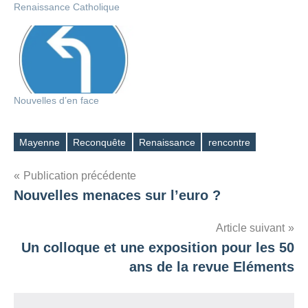
Renaissance Catholique
Nouvelles d’en face
Mayenne
Reconquête
Renaissance
rencontre
Étiquettes
Navigation
Publication précédente
Nouvelles menaces sur l’euro ?
de
l’article
Article suivant
Un colloque et une exposition pour les 50
ans de la revue Eléments