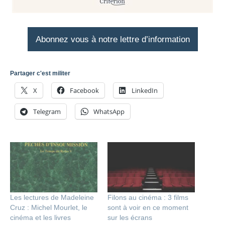
Abonnez vous à notre lettre d’information
Partager c'est militer
X
Facebook
LinkedIn
Telegram
WhatsApp
Les lectures de Madeleine
Filons au cinéma : 3 films
Cruz : Michel Mourlet, le
sont à voir en ce moment
cinéma et les livres
sur les écrans