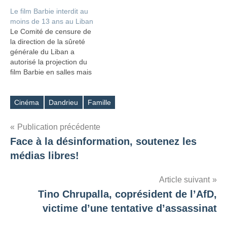
Le film Barbie interdit au
moins de 13 ans au Liban
Le Comité de censure de
la direction de la sûreté
générale du Liban a
autorisé la projection du
film Barbie en salles mais
introduit des limites d'âge
strictes pour regarde
l’accès aux salles le
Cinéma
Dandrieu
Famille
Étiquettes
diffusant. Les enfants de
moins de treize ans ne
Navigation
Publication précédente
seront pas admis dans les
Face à la désinformation, soutenez les
salles. Le…
de
médias libres!
l’article
Article suivant
Tino Chrupalla, coprésident de l’AfD,
victime d’une tentative d’assassinat