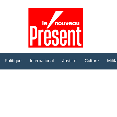
Prése
Hebd
Politique
International
Justice
Culture
Milit