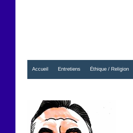
Aller
au
contenu
Accueil
Entretiens
Éthique / Religion