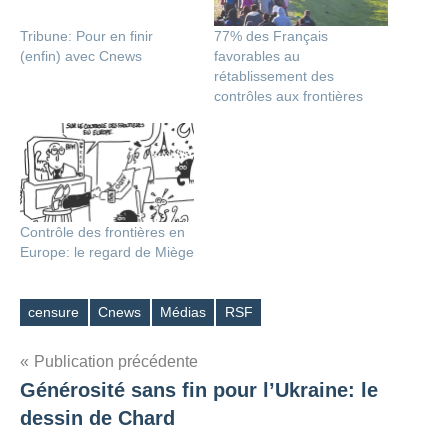
Tribune: Pour en finir
77% des Français
(enfin) avec Cnews
favorables au
rétablissement des
contrôles aux frontières
Contrôle des frontières en
Europe: le regard de Miège
censure
Cnews
Médias
RSF
Étiquettes
Navigation
Publication précédente
Générosité sans fin pour l’Ukraine: le
de
dessin de Chard
l’article