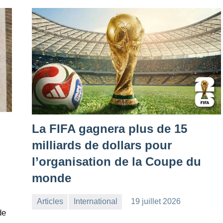
La FIFA gagnera plus de 15
milliards de dollars pour
l’organisation de la Coupe du
monde
Articles
International
19 juillet 2026
la
1
de
Rédaction
commentaire