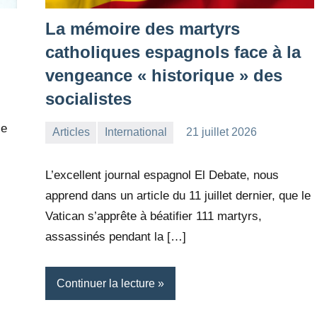
La mémoire des martyrs
catholiques espagnols face à la
vengeance « historique » des
socialistes
ce
Articles
International
21 juillet 2026
la
Aucun
Rédaction
commentaire
L’excellent journal espagnol El Debate, nous
apprend dans un article du 11 juillet dernier, que le
Vatican s’apprête à béatifier 111 martyrs,
assassinés pendant la […]
Continuer la lecture