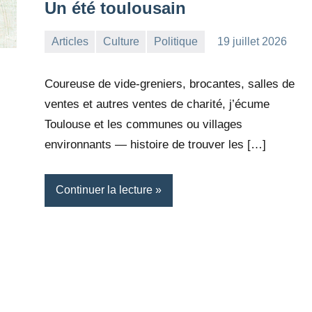
Un été toulousain
Articles
Culture
Politique
19 juillet 2026
la
Aucun
Rédaction
commentaire
Coureuse de vide-greniers, brocantes, salles de
ventes et autres ventes de charité, j’écume
Toulouse et les communes ou villages
environnants — histoire de trouver les […]
Continuer la lecture