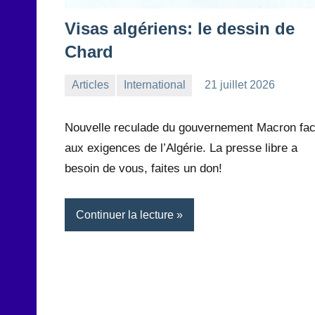
Visas algériens: le dessin de
Chard
Articles
International
21 juillet 2026
la
Aucun
Rédaction
commentaire
Nouvelle reculade du gouvernement Macron fa
aux exigences de l’Algérie. La presse libre a
besoin de vous, faites un don!
Continuer la lecture