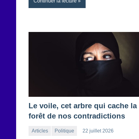
Continuer la lecture
Le voile, cet arbre qui cache la
forêt de nos contradictions
Articles
Politique
22 juillet 2026
la
Aucun