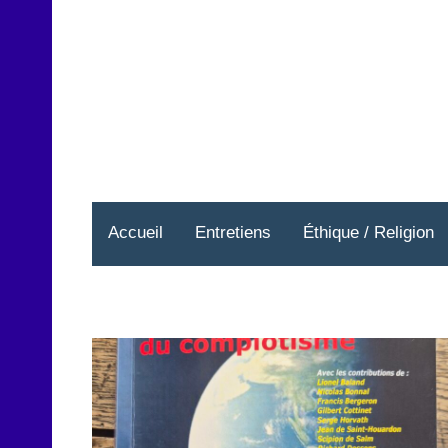
Aller
au
contenu
Accueil
Entretiens
Éthique / Religion