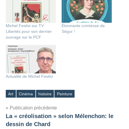
Michel Festivi sur TV
Étonnante comtesse de
Libertés pour son dernier
Ségur !
ouvrage sur le PCF
Actualité de Michel Festivi
Art
Cinéma
histoire
Peinture
Étiquettes
Navigation
Publication précédente
La « créolisation » selon Mélenchon: le
de
dessin de Chard