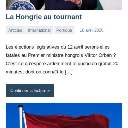
La Hongrie au tournant
Articles
International
Politique
10 avril 2026
la
Aucun
Rédaction
commentaire
Les élections législatives du 12 avril seront-elles
fatales au Premier ministre hongrois Viktor Orbán ?
C’est ce qu’espère ardemment le quotidien gratuit 20
minutes, dont on connaît le […]
Continuer la lecture