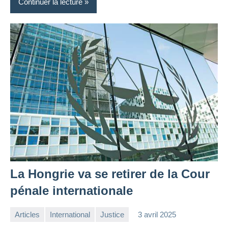
Continuer la lecture
La Hongrie va se retirer de la Cour
pénale internationale
Articles
International
Justice
3 avril 2025
la
1