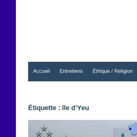
Aller
au
contenu
Accueil
Entretiens
Éthique / Religion
Étiquette :
île d’Yeu