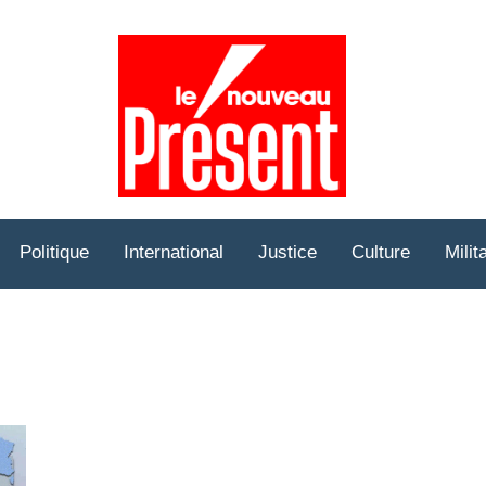
Prése
Hebd
Politique
International
Justice
Culture
Milit