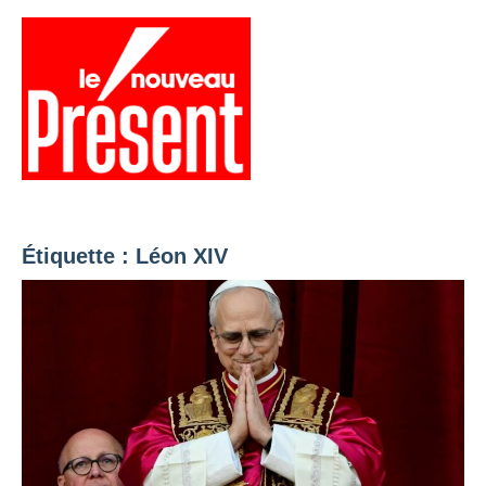
Aller
au
contenu
Menu
Présent
Hebdo
Étiquette :
Léon XIV