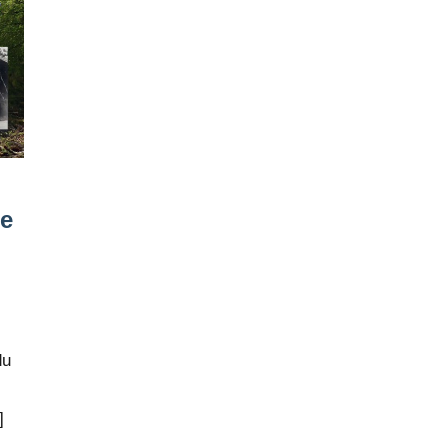
de
du
]