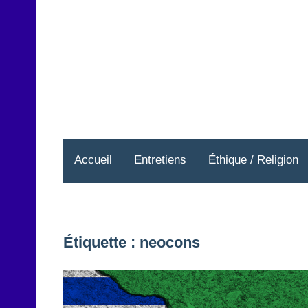
Aller
au
contenu
Accueil
Entretiens
Éthique / Religion
Étiquette :
neocons