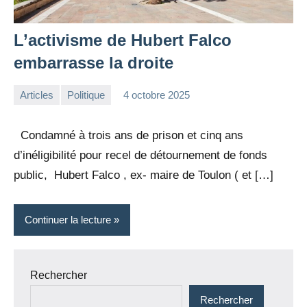
L’activisme de Hubert Falco
embarrasse la droite
Articles
Politique
4 octobre 2025
la
1
Rédaction
commentaire
Condamné à trois ans de prison et cinq ans
d’inéligibilité pour recel de détournement de fonds
public, Hubert Falco , ex- maire de Toulon ( et […]
Continuer la lecture
Rechercher
Rechercher