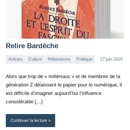
Relire Bardèche
Articles
Culture
Militantisme
Politique
27 juin 2025
la
Aucun
Rédaction
commentaire
Alors que trop de « milléniaux » et de membres de la
génération Z délaissent le papier pour le numérique, Il
est difficile d’imaginer aujourd’hui l’influence
considérable […]
Continuer la lecture