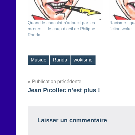
Quand le chocolat n’adoucit par les
Racisme : qua
mœurs…: le coup d’oeil de Philippe
fiction woke
Randa
Musiue
Randa
wokisme
Étiquettes
Navigation
Publication précédente
Jean Picollec n’est plus !
de
l’article
Laisser un commentaire