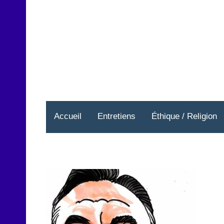
Aller
au
contenu
Accueil
Entretiens
Éthique / Religion