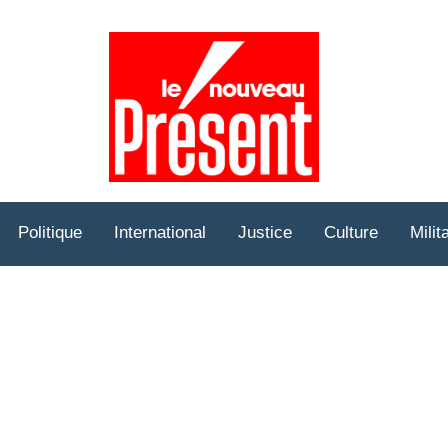
Prése
Hebd
Politique
International
Justice
Culture
Milit