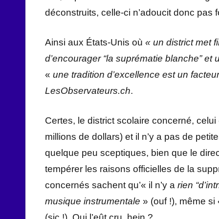
déconstruits, celle-ci n’adoucit donc pas
Ainsi aux États-Unis où
«
un district met
d’encourager “la suprématie blanche” et u
«
une tradition d’excellence est un facteu
LesObservateurs.ch
.
Certes, le district scolaire concerné, celui
millions de dollars) et il n’y a pas de pe
quelque peu sceptiques, bien que le direc
tempérer les raisons officielles de la su
concernés sachent qu’« il n’y a
rien “d’i
musique instrumentale
» (ouf !), même si
(sic !). Qui l’eût cru, hein ?