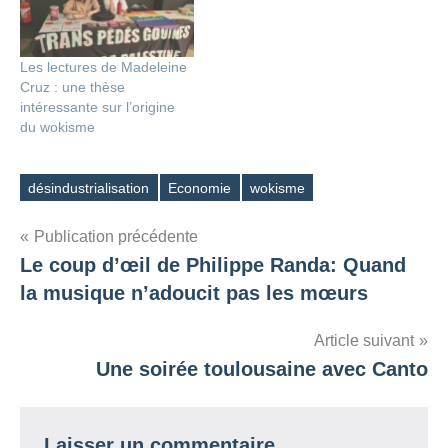
Les lectures de Madeleine
Cruz : une thèse
intéressante sur l’origine
du wokisme
désindustrialisation
Economie
wokisme
Étiquettes
Navigation
Publication précédente
Le coup d’œil de Philippe Randa: Quand
de
la musique n’adoucit pas les mœurs
l’article
Article suivant
Une soirée toulousaine avec Canto
Laisser un commentaire