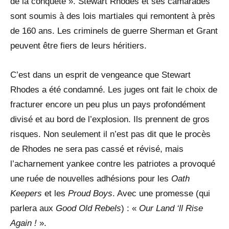
de la conquête ». Stewart Rhodes et ses camarades
sont soumis à des lois martiales qui remontent à près
de 160 ans. Les criminels de guerre Sherman et Grant
peuvent être fiers de leurs héritiers.
C’est dans un esprit de vengeance que Stewart
Rhodes a été condamné. Les juges ont fait le choix de
fracturer encore un peu plus un pays profondément
divisé et au bord de l’explosion. Ils prennent de gros
risques. Non seulement il n’est pas dit que le procès
de Rhodes ne sera pas cassé et révisé, mais
l’acharnement yankee contre les patriotes a provoqué
une ruée de nouvelles adhésions pour les
Oath
Keepers
et les
Proud Boys
. Avec une promesse (qui
parlera aux
Good Old
Rebels
) : «
Our Land ‘ll Rise
Again !
».