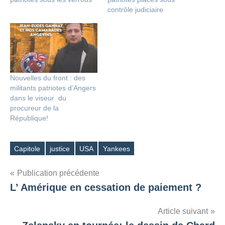
contrôle judiciaire
Nouvelles du front : des
militants patriotes d’Angers
dans le viseur du
procureur de la
République!
Capitole
justice
USA
Yankees
Étiquettes
Navigation
Publication précédente
L’ Amérique en cessation de paiement ?
de
l’article
Article suivant