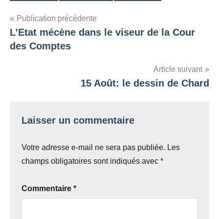
Navigation
Publication précédente
L’Etat mécène dans le viseur de la Cour
de
des Comptes
l’article
Article suivant
15 Août: le dessin de Chard
Laisser un commentaire
Votre adresse e-mail ne sera pas publiée.
Les
champs obligatoires sont indiqués avec
*
Commentaire
*