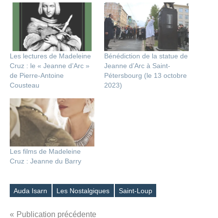
Les lectures de Madeleine
Bénédiction de la statue de
Cruz : le « Jeanne d’Arc »
Jeanne d’Arc à Saint-
de Pierre-Antoine
Pétersbourg (le 13 octobre
Cousteau
2023)
Les films de Madeleine
Cruz : Jeanne du Barry
Auda Isarn
Les Nostalgiques
Saint-Loup
Étiquettes
Navigation
Publication précédente