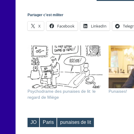
Partager c'est militer
X
Facebook
LinkedIn
Teleg
Psychodrame des punaises de lit: le
Punaises!
regard de Miège
JO
Paris
punaises de lit
Étiquettes