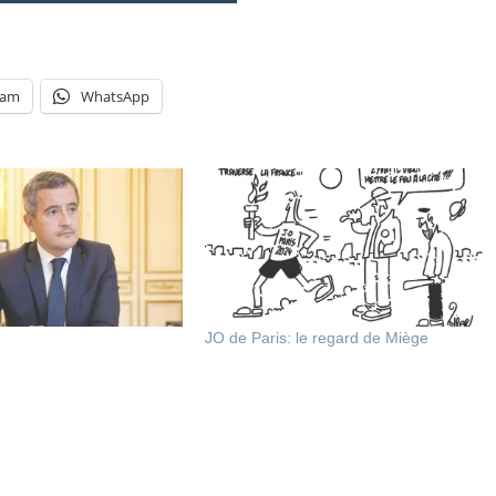
ram
WhatsApp
JO de Paris: le regard de Miège