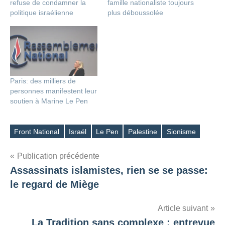
refuse de condamner la
famille nationaliste toujours
politique israélienne
plus déboussolée
Paris: des milliers de
personnes manifestent leur
soutien à Marine Le Pen
Front National
Israël
Le Pen
Palestine
Sionisme
Étiquettes
Navigation
Publication précédente
Assassinats islamistes, rien se se passe:
de
le regard de Miège
l’article
Article suivant
La Tradition sans complexe : entrevue