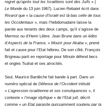
regret qu’après tout les Israéliens sont des Juifs
» (
Le Monde
du 13 juin 1967). Lucien Rebatet écrit dans
Rivarol
que « l
a cause d’Israël est là-bas celle de tous
les Occidentaux
», mais l’hebdomadaire laisse la
parole aux tenants des deux camps, qu’il s’agisse de
Mermoz ou d’Henri Lèbre. Jean Brune dans un édito
d’
Aspects de la France,
«
Mourir pour Akaba
», prend
fait et cause pour l’Etat hébreu. De son côté, François
Brigneau parti en reportage pour
Minute
défend becs
et ongles Tsahal et ses atrocités.
Seul, Maurice Bardèche fait bande à part. Dans un
numéro spécial de
Défense
de l’Occident
intitulé
«
L’agression israélienne et ses conséquences
», il
conteste «
l’image idyllique
» de l’Etat juif, décrit
comme «
un Etat parasite puissamment soutenu par la