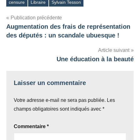
censure
Libraire
Sylvain Tesson
Étiquettes
Navigation
Publication précédente
Augmentation des frais de représentation
de
des députés : un scandale ubuesque !
l’article
Article suivant
Une éducation à la beauté
Laisser un commentaire
Votre adresse e-mail ne sera pas publiée.
Les
champs obligatoires sont indiqués avec
*
Commentaire
*