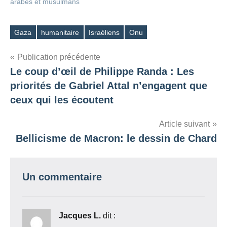
arabes et musulmans
Gaza
humanitaire
Israéliens
Onu
Étiquettes
Navigation
Publication précédente
Le coup d’œil de Philippe Randa : Les
de
priorités de Gabriel Attal n’engagent que
l’article
ceux qui les écoutent
Article suivant
Bellicisme de Macron: le dessin de Chard
Un commentaire
Jacques L.
dit :