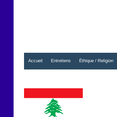
Aller
au
contenu
Accueil
Entretiens
Éthique / Religion