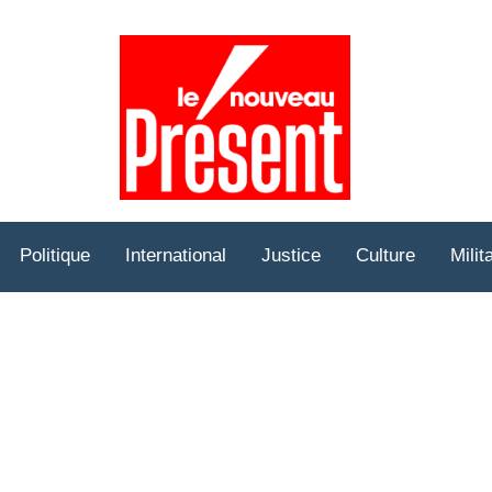
Prése
Hebd
Politique
International
Justice
Culture
Milit