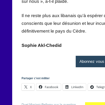
sur nous », a-t-il plaidé.
Il ne reste plus aux libanais qu’à espérer
conscients que leur désunion et leur incur
définitivement le pays du Cèdre.
Sophie Akl-Chedid
Abonnez vous à
Partager c'est militer
X
Facebook
LinkedIn
Teleg
Duel Mariani-Bellamy sur la question