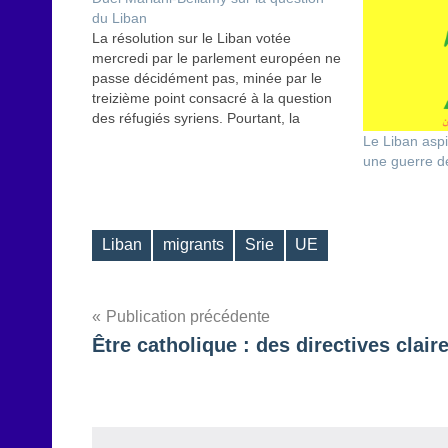
du Liban
La résolution sur le Liban votée
mercredi par le parlement européen ne
passe décidément pas, minée par le
treizième point consacré à la question
des réfugiés syriens. Pourtant, la
totalité des 15 autres points détaillés
Le Liban aspi
dans le texte couvre de façon
une guerre de
parfaitement éclairée de nombreux
aspects de la situation actuelle,…
Liban
migrants
Srie
UE
Étiquettes
Navigation
Publication précédente
Être catholique : des directives clair
de
l’article