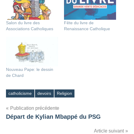
Salon du livre des
Fête du livre de
Associations Catholiques
Renaissance Catholique
Nouveau Pape: le dessin
de Chard
catholicisme
devoirs
Religion
Étiquettes
Navigation
Publication précédente
Départ de Kylian Mbappé du PSG
de
l’article
Article suivant