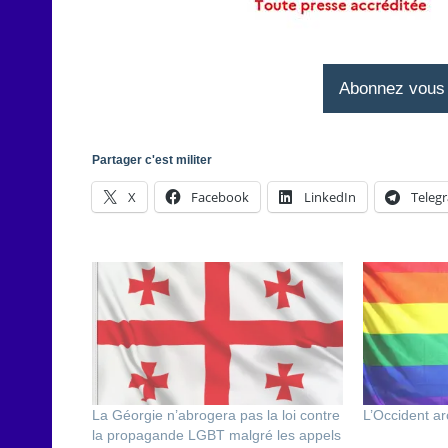
Abonnez vous à
Partager c'est militer
X
Facebook
LinkedIn
Teleg
La Géorgie n’abrogera pas la loi contre
L’Occident ar
la propagande LGBT malgré les appels