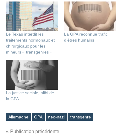
Le Texas interdit les
La GPA reconnue trafic
traitements hormonaux et
d’êtres humains
chirurgicaux pour les
mineurs « transgenres »
La justice sociale, alibi de
la GPA
Allemagne
GPA
néo-nazi
transgenre
Étiquettes
Navigation
Publication précédente