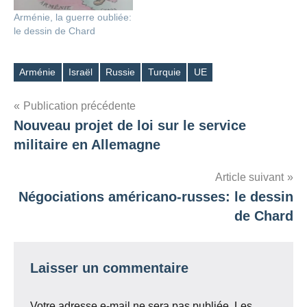
Arménie, la guerre oubliée:
le dessin de Chard
Arménie
Israël
Russie
Turquie
UE
Étiquettes
Navigation
Publication précédente
Nouveau projet de loi sur le service
de
militaire en Allemagne
l’article
Article suivant
Négociations américano-russes: le dessin
de Chard
Laisser un commentaire
Votre adresse e-mail ne sera pas publiée.
Les