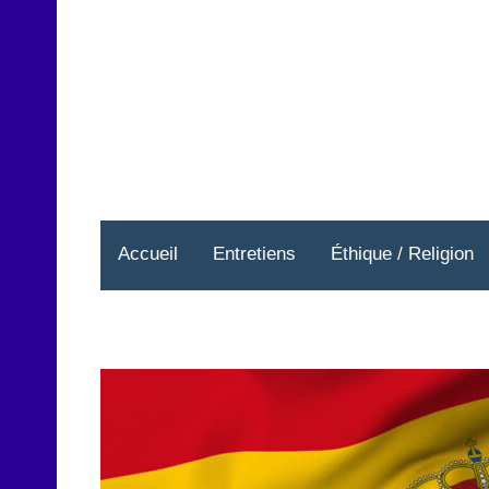
Aller
au
contenu
Accueil
Entretiens
Éthique / Religion