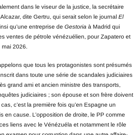
ment dans le viseur de la justice, la secrétaire
lcazar, dite Gertru, qui serait selon le journal
El
 ainsi qu’une entreprise de
Gestoria
à Madrid qui
 des ventes de pétrole vénézuélien, pour Zapatero et
 mai 2026.
rappelons que tous les protagonistes sont présumés
’inscrit dans toute une série de scandales judiciaires
ès grand ami et ancien ministre des transports,
nquêtes judiciaires ; son épouse et son frère doivent
ut cas, c’est la première fois qu’en Espagne un
s en cause. L’opposition de droite, le PP comme
, ces liens avec le Vénézuéla et notamment le rôle
en examen pour corruption dans une autre affaire-