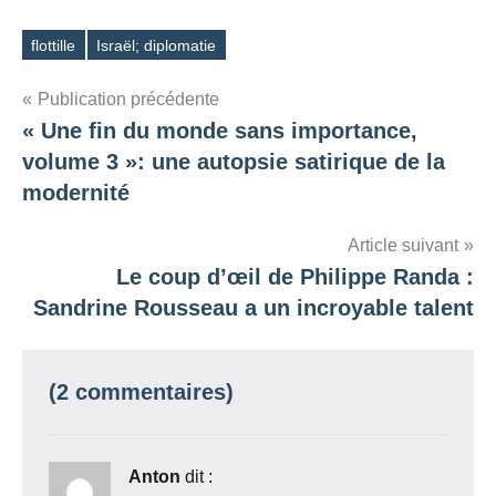
flottille
Israël; diplomatie
Étiquettes
Navigation
Publication précédente
« Une fin du monde sans importance,
de
volume 3 »: une autopsie satirique de la
l’article
modernité
Article suivant
Le coup d’œil de Philippe Randa :
Sandrine Rousseau a un incroyable talent
(2 commentaires)
Anton
dit :