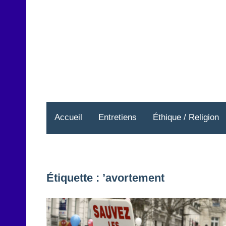
Aller
au
contenu
Accueil
Entretiens
Éthique / Religion
Étiquette :
’avortement