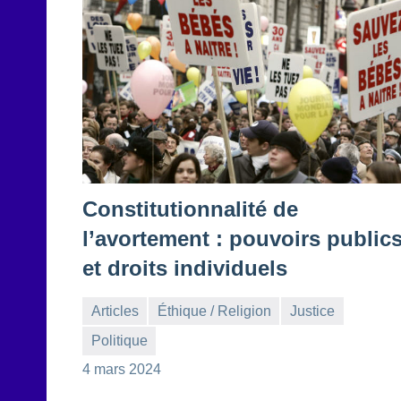
Constitutionnalité de
l’avortement : pouvoirs public
et droits individuels
Articles
Éthique / Religion
Justice
Politique
la
4
4 mars 2024
Rédaction
commentaires