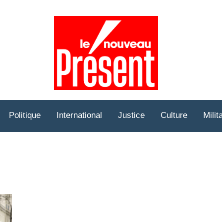
Prése
Hebd
Politique
International
Justice
Culture
Milit