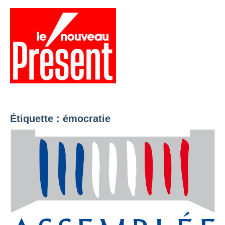
Aller
au
contenu
Menu
Présent
Hebdo
Étiquette :
émocratie