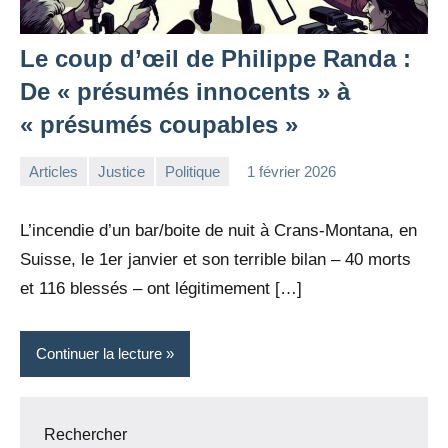
Le coup d’œil de Philippe Randa :
De « présumés innocents » à
« présumés coupables »
Articles
Justice
Politique
1 février 2026
la
Aucun
Rédaction
commentaire
L’incendie d’un bar/boite de nuit à Crans-Montana, en
Suisse, le 1er janvier et son terrible bilan – 40 morts
et 116 blessés – ont légitimement […]
Continuer la lecture
Rechercher