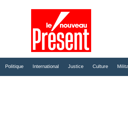
Prése
Hebd
Politique
International
Justice
Culture
Milit