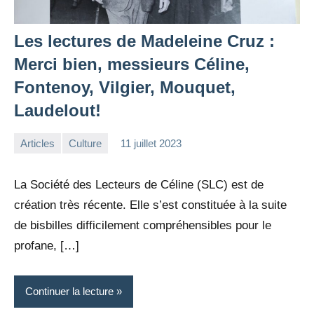
Les lectures de Madeleine Cruz :
Merci bien, messieurs Céline,
Fontenoy, Vilgier, Mouquet,
Laudelout!
Articles
Culture
11 juillet 2023
la
Aucun
Rédaction
commentaire
La Société des Lecteurs de Céline (SLC) est de
création très récente. Elle s’est constituée à la suite
de bisbilles difficilement compréhensibles pour le
profane, […]
Continuer la lecture