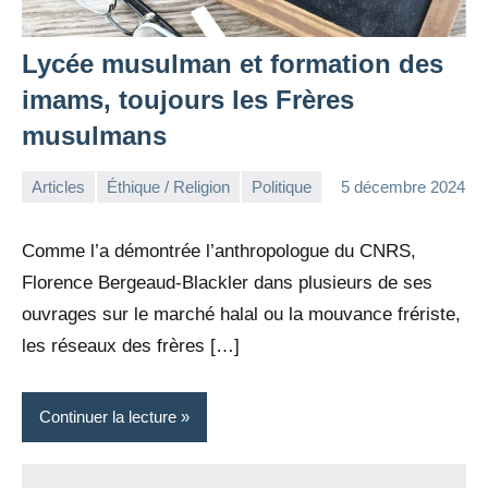
Lycée musulman et formation des
imams, toujours les Frères
musulmans
Articles
Éthique / Religion
Politique
5 décembre 2024
la
Aucun
Rédaction
commentaire
Comme l’a démontrée l’anthropologue du CNRS,
Florence Bergeaud-Blackler dans plusieurs de ses
ouvrages sur le marché halal ou la mouvance frériste,
les réseaux des frères […]
Continuer la lecture