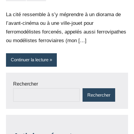
la
Aucun
Rédaction
commentaire
La cité ressemble à s’y méprendre à un diorama de
l’avant-cinéma ou à une ville-jouet pour
ferromodélistes forcenés, appelés aussi ferrovipathes
ou modélistes ferroviaires (mon […]
Continuer la lecture
Rechercher
Rechercher