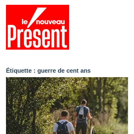
Aller
au
contenu
Menu
Présent
Hebdo
Étiquette :
guerre de cent ans