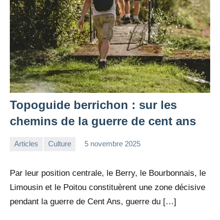
Topoguide berrichon : sur les
chemins de la guerre de cent ans
Articles
Culture
5 novembre 2025
la
Aucun
Rédaction
commentaire
Par leur position centrale, le Berry, le Bourbonnais, le
Limousin et le Poitou constituèrent une zone décisive
pendant la guerre de Cent Ans, guerre du […]