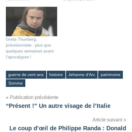
Greta Thunberg,
prévisionniste : plus que
quelques semaines avant
l’apocalypse !
guerre de cent ans
histoire
Jehanne d'Arc
patrimoine
Étiquettes
Somme
Navigation
Publication précédente
“Présent !” Un autre visage de l’Italie
de
l’article
Article suivant
Le coup d’œil de Philippe Randa : Donald