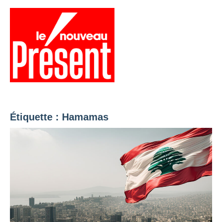
Aller
au
contenu
Menu
Présent
Hebdo
Étiquette :
Hamamas