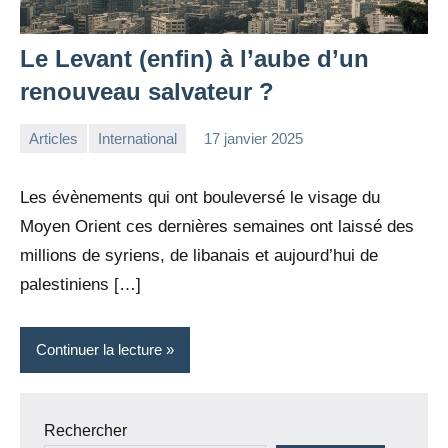
Le Levant (enfin) à l’aube d’un
renouveau salvateur ?
Articles
International
17 janvier 2025
la
Aucun
Rédaction
commentaire
Les évènements qui ont bouleversé le visage du
Moyen Orient ces dernières semaines ont laissé des
millions de syriens, de libanais et aujourd’hui de
palestiniens […]
Continuer la lecture
Rechercher